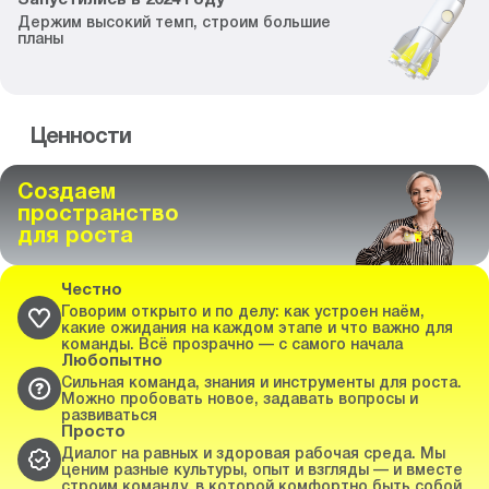
Запустились
в
2024
году
Держим высокий темп,
строим большие
планы
Ценности
Создаем
пространство
для роста
Честно
Говорим открыто и по делу: как устроен наём,
какие ожидания на каждом этапе и что важно для
команды. Всё прозрачно — с самого начала
Любопытно
Сильная команда, знания и инструменты для роста.
Можно пробовать новое, задавать вопросы и
развиваться
Просто
Диалог на равных и здоровая рабочая среда. Мы
ценим разные культуры, опыт и взгляды — и вместе
строим команду, в которой комфортно быть собой